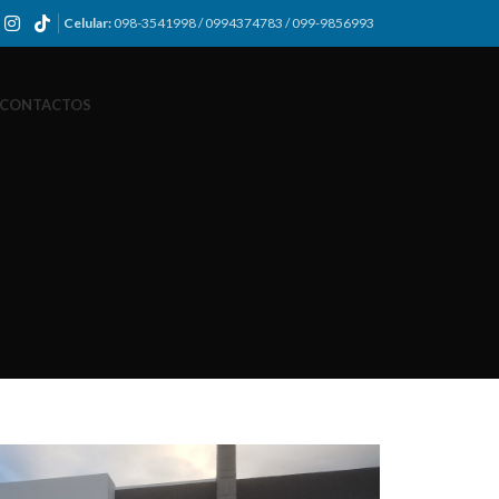
Celular:
098-3541998 / 0994374783 / 099-9856993
CONTACTOS