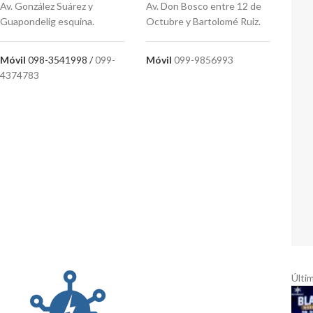
Av. González Suárez y
Av. Don Bosco entre 12 de
Guapondelig esquina.
Octubre y Bartolomé Ruiz.
Móvil
098-3541998 /
099-
Móvil
099-9856993
4374783
rporativo
Últi