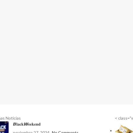
mas Noticias
< class="
𝘽𝐥𝐚𝐜𝐤𝙒𝐞𝐞𝐤𝐞𝐧𝐝
noviembre 27, 2024
No Comments