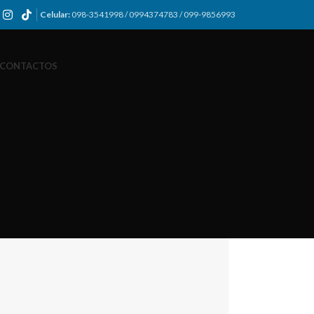
Celular:
098-3541998 / 0994374783 / 099-9856993
CONTACTOS